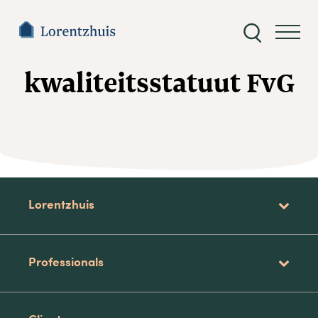
Zoeken
naar:
kwaliteitsstatuut FvG
Lorentzhuis
Professionals