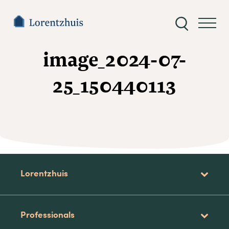
Zoeken
naar:
image_2024-07-
25_150440113
Lorentzhuis
Professionals