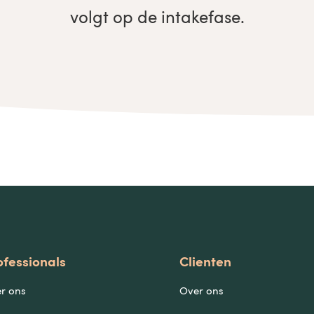
volgt op de intakefase.
ofessionals
Clienten
r ons
Over ons