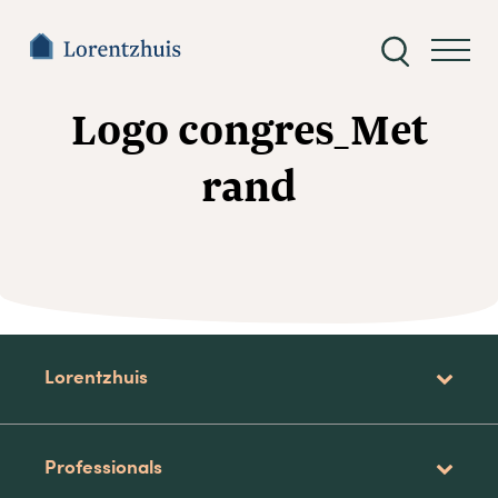
Zoeken
naar:
Logo congres_Met
rand
Lorentzhuis
Professionals