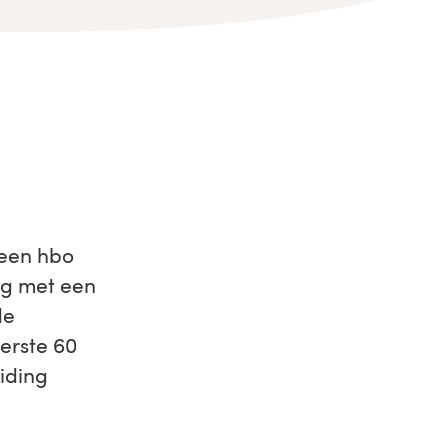
 een hbo
ng met een
de
erste 60
iding