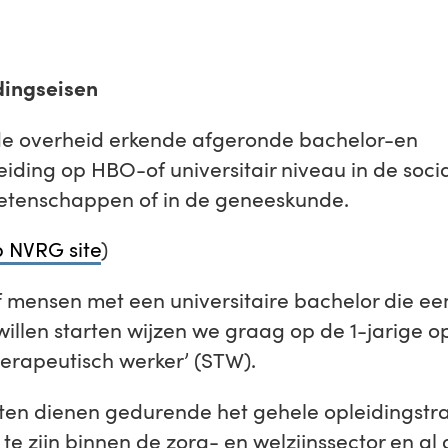
dingseisen
de overheid erkende afgeronde bachelor-en
iding op HBO-of universitair niveau in de soci
tenschappen of in de geneeskunde.
p NVRG site
)
 mensen met een universitaire bachelor die ee
willen starten wijzen we graag op de 1-jarige op
erapeutisch werker’ (STW).
sten dienen gedurende het gehele opleidingstra
e zijn binnen de zorg- en welzijnssector en al 