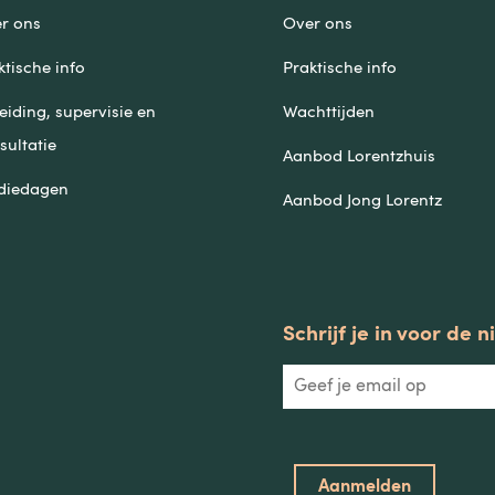
r ons
Over ons
ktische info
Praktische info
eiding, supervisie en
Wachttijden
sultatie
Aanbod Lorentzhuis
diedagen
Aanbod Jong Lorentz
Schrijf je in voor de 