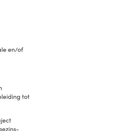
ale en/of
n
leiding tot
ject
gezins-