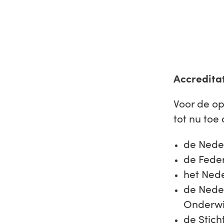
Accredita
Voor de op
tot nu toe 
de Neder
de Fede
het Nede
de Nede
Onderwi
de Stich