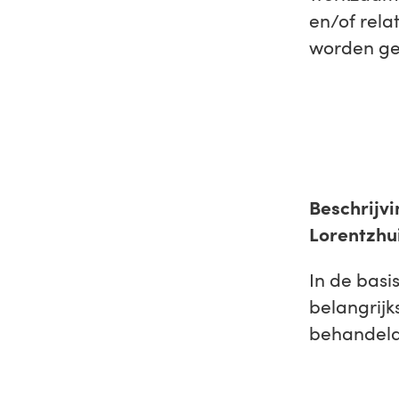
en/of rela
worden g
Beschrijv
Lorentzhu
In de basi
belangrij
behandeld