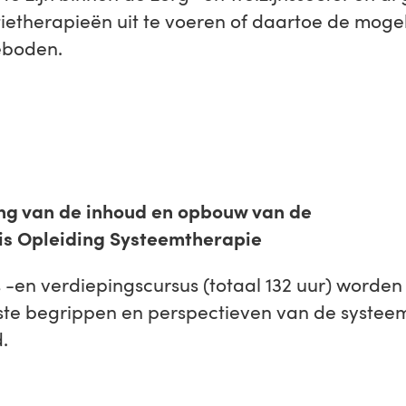
tietherapieën uit te voeren of daartoe de mogel
eboden.
ing van de inhoud en opbouw van de
is Opleiding Systeemtherapie
s -en verdiepingscursus (totaal 132 uur) worden
kste begrippen en perspectieven van de systee
.