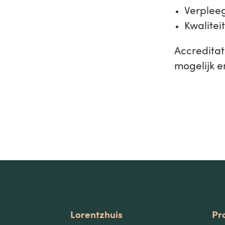
Verpleeg
Kwalitei
Accreditat
mogelijk e
Lorentzhuis
Pr