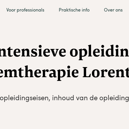
Voor professionals
Praktische info
Over ons
ntensieve opleidi
emtherapie Loren
opleidingseisen, inhoud van de opleiding 