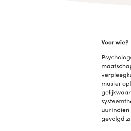
Voor wie?
Psychologe
maatschapp
verpleegk
master opl
gelijkwaar
systeemthe
uur indien
gevolgd zi