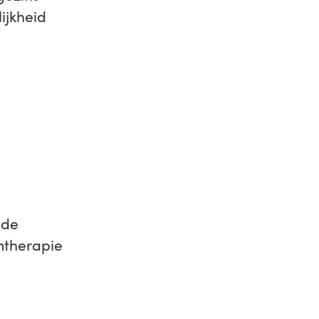
ijkheid
 de
mtherapie