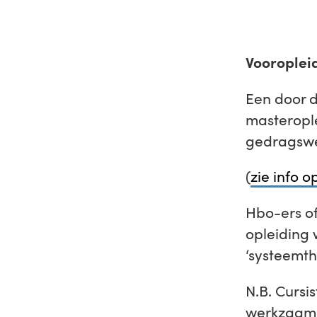
Vooroplei
Een door 
masterople
gedragswe
(
zie info o
Hbo-ers of
opleiding 
‘systeemth
N.B. Cursi
werkzaam t