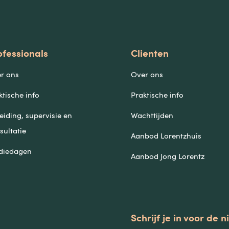
ofessionals
Clienten
r ons
Over ons
ktische info
Praktische info
eiding, supervisie en
Wachttijden
sultatie
Aanbod Lorentzhuis
diedagen
Aanbod Jong Lorentz
Schrijf je in voor de 