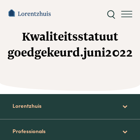
Zoeken
naar:
Kwaliteitsstatuut
goedgekeurd.juni2022
Lorentzhuis
Professionals