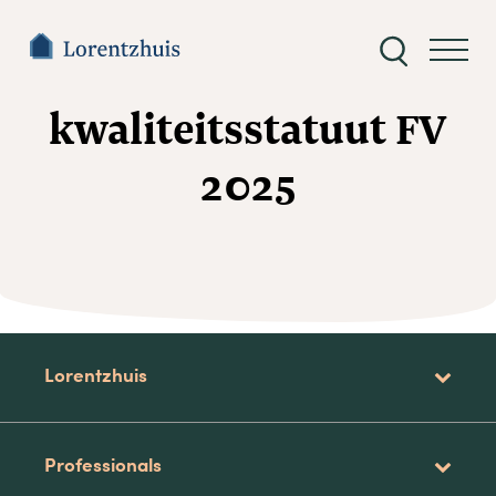
Zoeken
naar:
kwaliteitsstatuut FV
2025
Lorentzhuis
Professionals