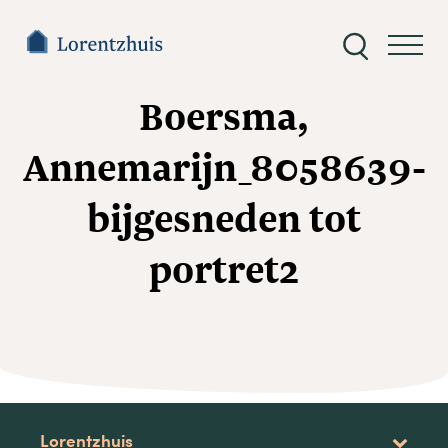
Zoeken
naar:
Boersma,
Annemarijn_8058639-
bijgesneden tot
portret2
Lorentzhuis