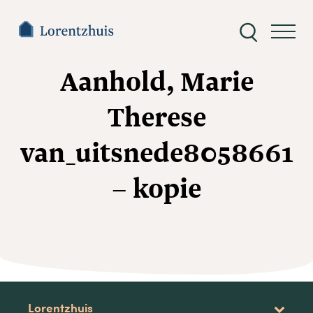
Zoeken
naar:
Aanhold, Marie
Therese
van_uitsnede8058661
– kopie
Lorentzhuis